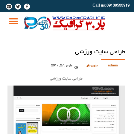
Call us:
09139533919
-
-
-
Ski
t
GLE
conten
ION
طراحی سایت ورزشی
مارس 27, 2017
admin
بدون نظر
طراحی سایت ورزشی