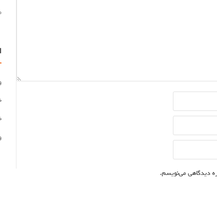
م
ا
و
خ
خ
و
ره دیدگاهی می‌نویسم.