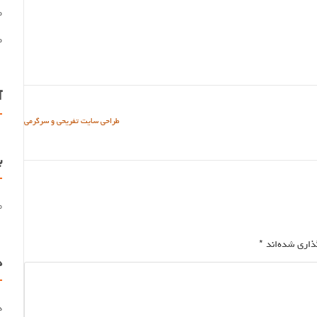
ط
ط
آ
طراحی سایت تفریحی و سرگرمی
ب
م
گذاری شده‌اند
*
د
د