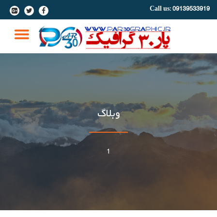
Call us:
09139533919
-
-
-
Ski
t
GLE
conten
ION
وبلاگ
1