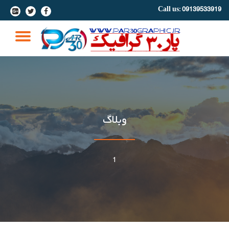
Call us:
09139533919
-
-
-
Ski
t
GLE
conten
ION
وبلاگ
1