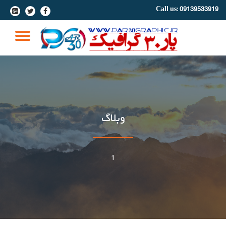
Call us:
09139533919
-
-
-
Ski
t
GLE
conten
ION
وبلاگ
1