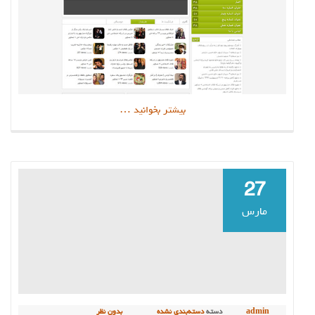
دربارهطراحی
بیشتر بخوانید
…
سایت
تفریحی
و
سرگرمی
27
مارس
admin
دسته
دسته‌بندی نشده
بدون نظر